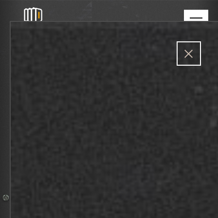
INSPIRATIE
Mogelijkheden genoeg. Hier vind je allerlei
events uit het verleden.