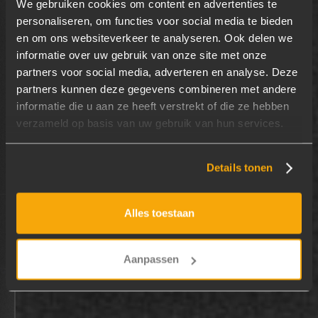
We gebruiken cookies om content en advertenties te
personaliseren, om functies voor social media te bieden
en om ons websiteverkeer te analyseren. Ook delen we
informatie over uw gebruik van onze site met onze
partners voor social media, adverteren en analyse. Deze
WATT'S POSSIBLE
partners kunnen deze gegevens combineren met andere
informatie die u aan ze heeft verstrekt of die ze hebben
INSPIRATIE
verzameld op basis van uw gebruik van hun services.
HISTORIE
Details tonen
Alles toestaan
CONTACT
HOMEFASHION GROUP
Aanpassen