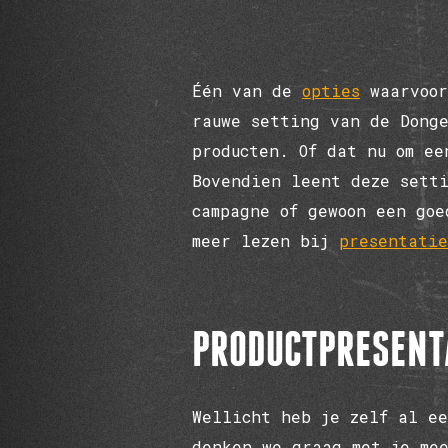
Één van de
opties
waarvoor
rauwe setting van de Dong
producten. Of dat nu om ee
Bovendien leent deze setti
campagne of gewoon een goe
meer lezen bij
presentatie
PRODUCTPRESENTA
Wellicht heb je zelf al ee
denken we graag met je me