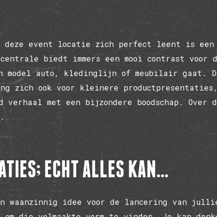
 deze event locatie zich perfect leent is een
ecentrale biedt immers een mooi contrast voor
n model auto, kledinglijn of meubilair gaat. D
ng zich ook voor kleinere productpresentaties
d verhaal met een bijzondere boodschap. Over 
.
TIES; ECHT ALLES KAN…
n waanzinnig idee voor de lancering van julli
e om die volmaakte vorm te vinden. Je kan denk