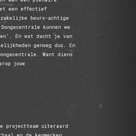
et een effectief
 zakelijke beurs-achtige
 Dongecentrale kunnen we
ken’. En wat dacht je van
gelijkheden genoeg dus. En
Dongecentrale. Want diens
arop jouw
ke projectteam uiteraard
rhaal en de kenmerken