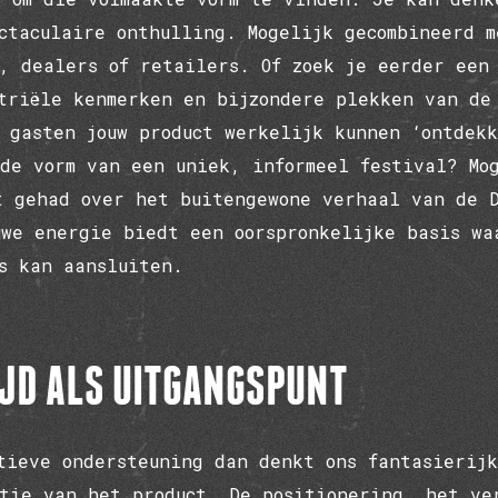
ctaculaire onthulling. Mogelijk gecombineerd m
, dealers of retailers. Of zoek je eerder een
triële kenmerken en bijzondere plekken van de
 gasten jouw product werkelijk kunnen ‘ontdek
de vorm van een uniek, informeel festival? Mo
t gehad over het buitengewone verhaal van de 
we energie biedt een oorspronkelijke basis wa
os kan aansluiten.
IJD ALS UITGANGSPUNT
tieve ondersteuning dan denkt ons fantasierij
ntie van het product. De positionering, het ve