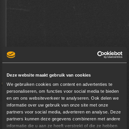
Deze website maakt gebruik van cookies
We gebruiken cookies om content en advertenties te
personaliseren, om functies voor social media te bieden
en om ons websiteverkeer te analyseren. Ook delen we
Een nieuwe collectie of kledinglijn vraagt om
informatie over uw gebruik van onze site met onze
een gepaste introductie. Op een plek die zowel
partners voor social media, adverteren en analyse. Deze
WATT'S POSSIBLE
beleving toevoegt maar niet afleidt van het
partners kunnen deze gegevens combineren met andere
product. De Turbinehal van de Dongecentrale
informatie die u aan ze heeft verstrekt of die ze hebben
INSPIRATIE